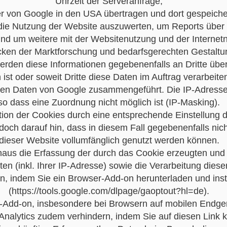
Uhrzeit der Serveranfrage,
r von Google in den USA übertragen und dort gespeicher
ie Nutzung der Website auszuwerten, um Reports über d
d um weitere mit der Websitenutzung und der Interne
ken der Marktforschung und bedarfsgerechten Gestaltun
erden diese Informationen gegebenenfalls an Dritte über
ist oder soweit Dritte diese Daten im Auftrag verarbeiten
eren Daten von Google zusammengeführt. Die IP-Adresse
so dass eine Zuordnung nicht möglich ist (IP-Masking).
ation der Cookies durch eine entsprechende Einstellung
edoch darauf hin, dass in diesem Fall gegebenenfalls nic
dieser Website vollumfänglich genutzt werden können.
naus die Erfassung der durch das Cookie erzeugten und 
n (inkl. Ihrer IP-Adresse) sowie die Verarbeitung dies
n, indem Sie ein Browser-Add-on herunterladen und inst
(https://tools.google.com/dlpage/gaoptout?hl=de).
-Add-on, insbesondere bei Browsern auf mobilen Endger
nalytics zudem verhindern, indem Sie auf diesen Link kl