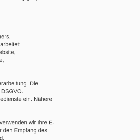
ners.
rbeitet:
bsite,
e,
rarbeitung. Die
. f DSGVO.
edienste ein. Nähere
 verwenden wir Ihre E-
ür den Empfang des
d.