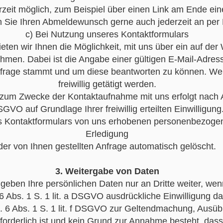
rzeit möglich, zum Beispiel über einen Link am Ende ein
n Sie Ihren Abmeldewunsch gerne auch jederzeit an per
c) Bei Nutzung unseres Kontaktformulars
ieten wir Ihnen die Möglichkeit, mit uns über ein auf der 
men. Dabei ist die Angabe einer gültigen E-Mail-Adresse
nfrage stammt und um diese beantworten zu können. We
freiwillig getätigt werden.
zum Zwecke der Kontaktaufnahme mit uns erfolgt nach Art.
GVO auf Grundlage Ihrer freiwillig erteilten Einwilligung
es Kontaktformulars von uns erhobenen personenbezog
Erledigung
der von Ihnen gestellten Anfrage automatisch gelöscht.
3. Weitergabe von Daten
 geben Ihre persönlichen Daten nur an Dritte weiter, wen
 6 Abs. 1 S. 1 lit. a DSGVO ausdrückliche Einwilligung da
. 6 Abs. 1 S. 1 lit. f DSGVO zur Geltendmachung, Ausüb
orderlich ist und kein Grund zur Annahme besteht, das