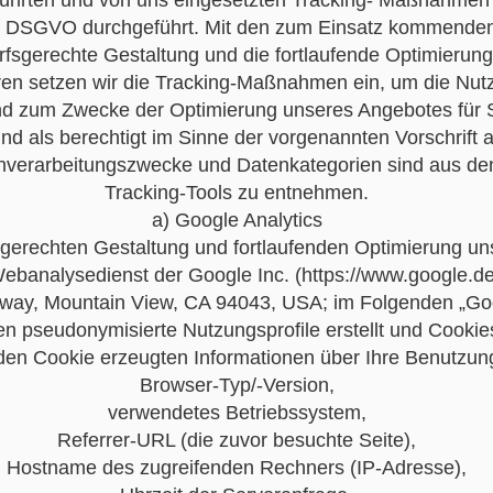
führten und von uns eingesetzten Tracking- Maßnahmen
lit. f DSGVO durchgeführt. Mit den zum Einsatz kommen
arfsgerechte Gestaltung und die fortlaufende Optimierun
ren setzen wir die Tracking-Maßnahmen ein, um die Nu
 und zum Zwecke der Optimierung unseres Angebotes für 
ind als berechtigt im Sinne der vorgenannten Vorschrift
enverarbeitungszwecke und Datenkategorien sind aus d
Tracking-Tools zu entnehmen.
a) Google Analytics
erechten Gestaltung und fortlaufenden Optimierung uns
Webanalysedienst der Google Inc. (https://www.google.de/
way, Mountain View, CA 94043, USA; im Folgenden „Goo
seudonymisierte Nutzungsprofile erstellt und Cookies (
den Cookie erzeugten Informationen über Ihre Benutzun
Browser-Typ/-Version,
verwendetes Betriebssystem,
Referrer-URL (die zuvor besuchte Seite),
Hostname des zugreifenden Rechners (IP-Adresse),