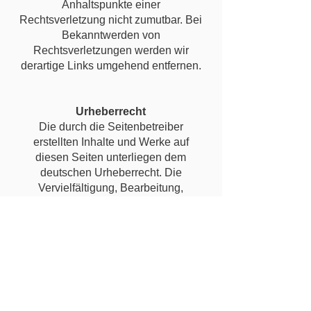
Anhaltspunkte einer
Rechtsverletzung nicht zumutbar. Bei
Bekanntwerden von
Rechtsverletzungen werden wir
derartige Links umgehend entfernen.
Urheberrecht
Die durch die Seitenbetreiber
erstellten Inhalte und Werke auf
diesen Seiten unterliegen dem
deutschen Urheberrecht. Die
Vervielfältigung, Bearbeitung,
Verbreitung und jede Art der
Verwertung außerhalb der Grenzen
des Urheberrechtes bedürfen der
schriftlichen Zustimmung des
jeweiligen Autors bzw. Erstellers.
Downloads und Kopien dieser Seite
sind nur für den privaten, nicht
kommerziellen Gebrauch gestattet.